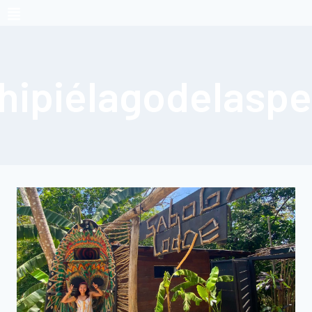
hipiélagodelaspe