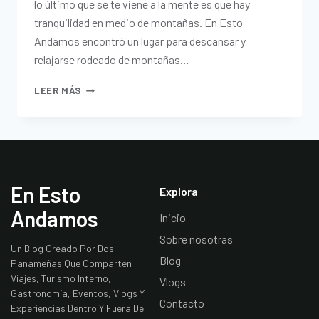
lo último que se te viene a la mente es que hay
tranquilidad en medio de montañas. En Esto
Andamos encontró un lugar para descansar y
relajarse rodeado de montañas…
LEER MÁS
En Esto
Explora
Andamos
Inicio
Sobre nosotras
Un Blog Creado Por Dos
Blog
Panameñas Que Comparten
Viajes, Turismo Interno,
Vlogs
Gastronomía, Eventos, Vlogs Y
Contacto
Experiencias Dentro Y Fuera De