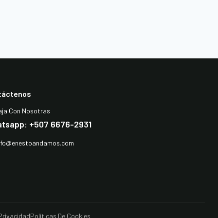
táctenos
aja Con Nosotras
tsapp: +507 6676-2931
nfo@enestoandamos.com
 Privacidad
Políticas De Cookies