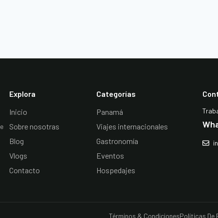
Explora
Categorías
Con
Trab
Inicio
Panamá
Wha
Sobre nosotras
Viajes internacionales
De
Blog
Gastronomía
i
Vlogs
Eventos
Contacto
Hospedajes
Términos & Condiciones
Políticas De