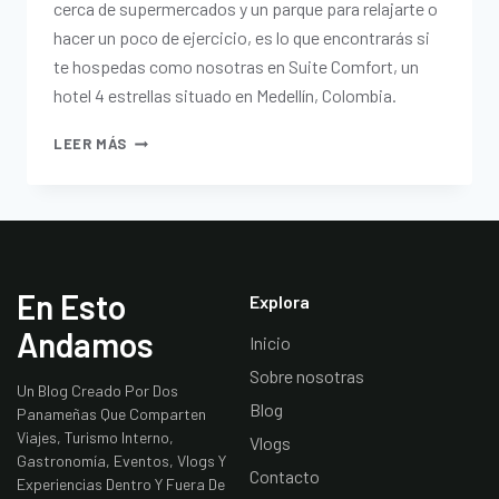
cerca de supermercados y un parque para relajarte o
hacer un poco de ejercicio, es lo que encontrarás si
te hospedas como nosotras en Suite Comfort, un
hotel 4 estrellas situado en Medellín, Colombia.
LEER MÁS
En Esto
Explora
Andamos
Inicio
Sobre nosotras
Un Blog Creado Por Dos
Blog
Panameñas Que Comparten
Viajes, Turismo Interno,
Vlogs
Gastronomía, Eventos, Vlogs Y
Contacto
Experiencias Dentro Y Fuera De