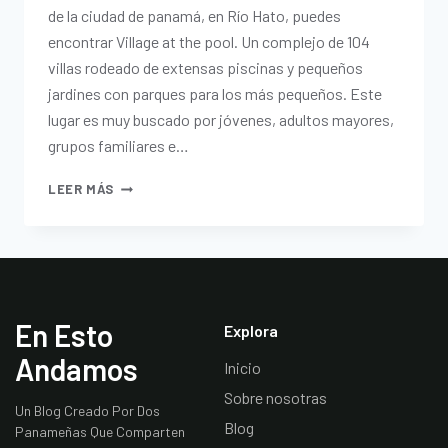
de la ciudad de panamá, en Río Hato, puedes
encontrar Village at the pool. Un complejo de 104
villas rodeado de extensas piscinas y pequeños
jardines con parques para los más pequeños. Este
lugar es muy buscado por jóvenes, adultos mayores,
grupos familiares e…
LEER MÁS
En Esto
Explora
Andamos
Inicio
Sobre nosotras
Un Blog Creado Por Dos
Blog
Panameñas Que Comparten