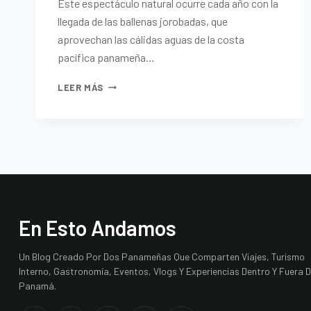
Este espectáculo natural ocurre cada año con la
llegada de las ballenas jorobadas, que
aprovechan las cálidas aguas de la costa
pacífica panameña…
LEER MÁS
En Esto Andamos
Un Blog Creado Por Dos Panameñas Que Comparten Viajes, Turismo
Interno, Gastronomía, Eventos, Vlogs Y Experiencias Dentro Y Fuera 
Panamá.