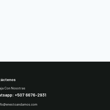
táctenos
aja Con Nosotras
tsapp: +507 6676-2931
nfo@enestoandamos.com