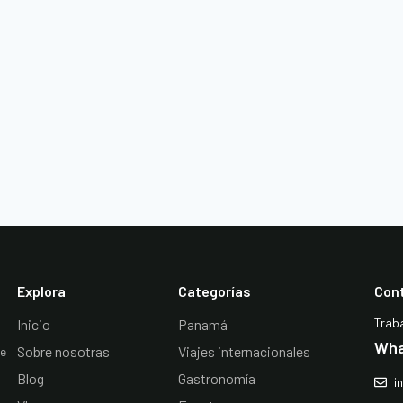
Explora
Categorías
Con
Trab
Inicio
Panamá
Wha
Sobre nosotras
Viajes internacionales
De
Blog
Gastronomía
i