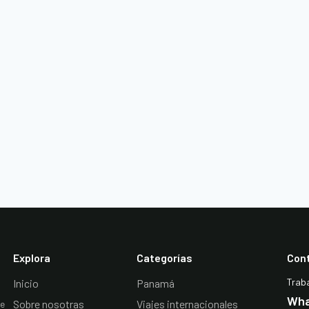
Explora
Categorías
Con
Trab
Inicio
Panamá
Wha
Sobre nosotras
Viajes internacionales
De