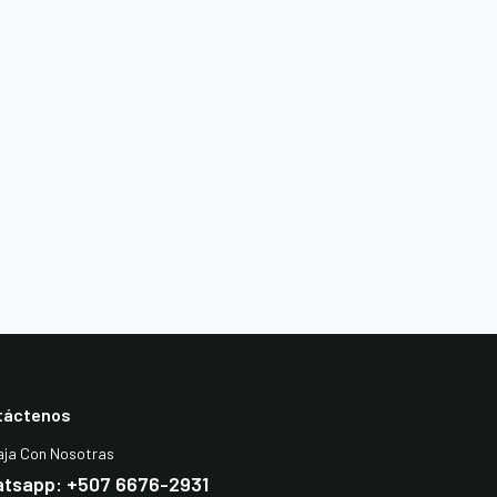
táctenos
aja Con Nosotras
tsapp: +507 6676-2931