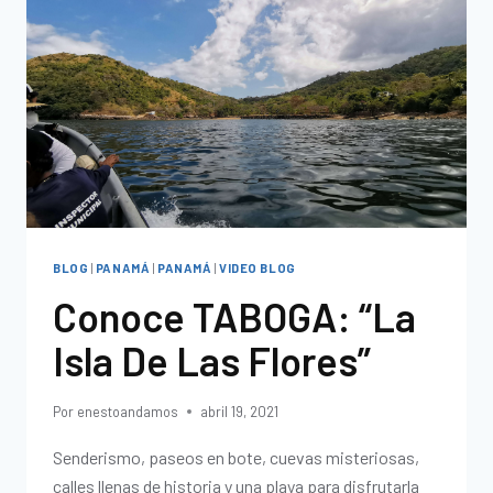
BLOG
|
PANAMÁ
|
PANAMÁ
|
VIDEO BLOG
Conoce TABOGA: “La
Isla De Las Flores”
Por
enestoandamos
abril 19, 2021
Senderismo, paseos en bote, cuevas misteriosas,
calles llenas de historia y una playa para disfrutarla