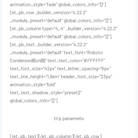
animation_style=”fade” global_colors_info=”{}”]
[et_pb_row _builder_version=”4.22.2″
_module_preset=”default” global_colors_info=”{}”]
[et_pb_column type=”4_4″ _builder_version=”4.22.2″
_module_preset=”default” global_colors_info=”{}”]
[et_pb_text _builder_version=”4.22.2″
_module_preset=”default” text_font=”Roboto
Condensed|||on|||||” text_text_color=”#FFFFFF”
text_font_size=”42px” text_letter_spacing=”6px”
text_line_height=”1.9em” header_font_size=”23px”
animation_style=”fold”
text_text_shadow_style=”preset2″
global_colors_info=”{}”]
trip panameño
[/et_pb_text][/et_pb_column][/et_pb_row]