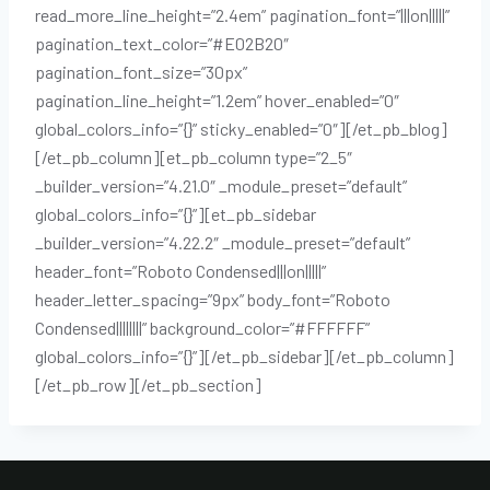
read_more_line_height=”2.4em” pagination_font=”|||on|||||”
pagination_text_color=”#E02B20″
pagination_font_size=”30px”
pagination_line_height=”1.2em” hover_enabled=”0″
global_colors_info=”{}” sticky_enabled=”0″][/et_pb_blog]
[/et_pb_column][et_pb_column type=”2_5″
_builder_version=”4.21.0″ _module_preset=”default”
global_colors_info=”{}”][et_pb_sidebar
_builder_version=”4.22.2″ _module_preset=”default”
header_font=”Roboto Condensed|||on|||||”
header_letter_spacing=”9px” body_font=”Roboto
Condensed||||||||” background_color=”#FFFFFF”
global_colors_info=”{}”][/et_pb_sidebar][/et_pb_column]
[/et_pb_row][/et_pb_section]