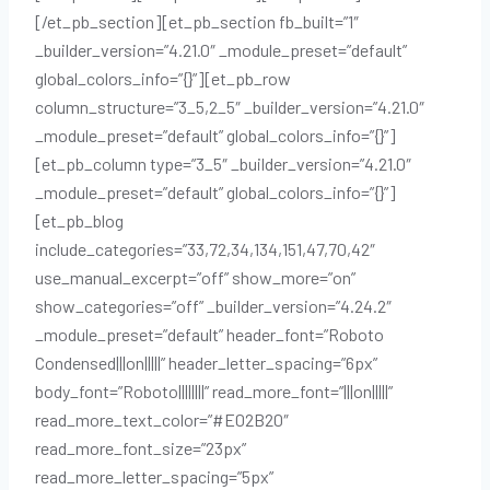
[/et_pb_section][et_pb_section fb_built=”1″
_builder_version=”4.21.0″ _module_preset=”default”
global_colors_info=”{}”][et_pb_row
column_structure=”3_5,2_5″ _builder_version=”4.21.0″
_module_preset=”default” global_colors_info=”{}”]
[et_pb_column type=”3_5″ _builder_version=”4.21.0″
_module_preset=”default” global_colors_info=”{}”]
[et_pb_blog
include_categories=”33,72,34,134,151,47,70,42″
use_manual_excerpt=”off” show_more=”on”
show_categories=”off” _builder_version=”4.24.2″
_module_preset=”default” header_font=”Roboto
Condensed|||on|||||” header_letter_spacing=”6px”
body_font=”Roboto||||||||” read_more_font=”|||on|||||”
read_more_text_color=”#E02B20″
read_more_font_size=”23px”
read_more_letter_spacing=”5px”