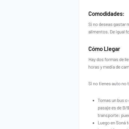
Comodidades:
Si no deseas gastar m
alimentos. De igual f
Cómo Llegar
Hay dos formas de ll
horas y media de cam
Si no tienes auto no 
Tomas un bus o c
pasaje es de B/9
transporte: pued
Luego en Soná to