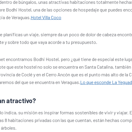
dentro de búngalos, unas atractivas habitaciones totalmente hech
re Bodhi Hostel, una de las opciones de hospedaje que puedes enco
ncia de Veraguas.
Hotel Villa Coco
e planificas un viaje, siempre da un poco de dolor de cabeza encont
te y sobre todo que vaya acorde a tu presupuesto.
et encontramos Bodhi Hostel, pero ¿qué tiene de especial este lug
 que este hostel no solo se encuentra en Santa Catalina, también 
provincia de Coclé y en el Cerro Ancón que es el punto más alto de la
aremos del que se encuentra en Veraguas.
Lo que esconde La Yegua
an atractivo?
 indica, su misión es inspirar formas sostenibles de vivir y viajar. E
las 8 habitaciones privadas con las que cuentan, están hechas com
 árboles.