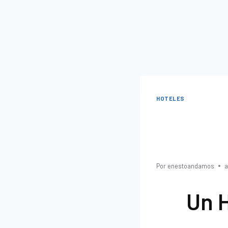
HOTELES
BOD
Por
enestoandamos
a
Un 