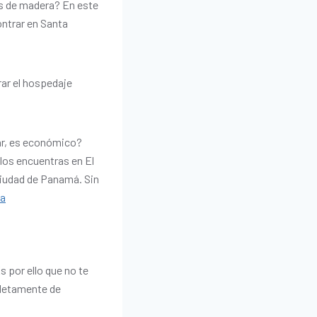
as de madera? En este
ntrar en Santa
rar el hospedaje
ar, es económico?
los encuentras en El
 Ciudad de Panamá. Sin
da
s por ello que no te
pletamente de