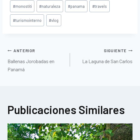
#
monostiti
#
naturaleza
#
panama
#
travels
#
turismointerno
#
vlog
ANTERIOR
SIGUIENTE
Ballenas Jorobadas en
La Laguna de San Carlos
Panamá
Publicaciones Similares