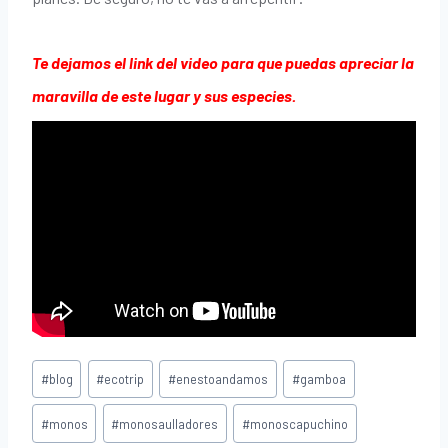
Te dejamos el link del video para que puedas apreciar la
maravilla de este lugar y sus especies.
#
blog
#
ecotrip
#
enestoandamos
#
gamboa
#
monos
#
monosaulladores
#
monoscapuchino