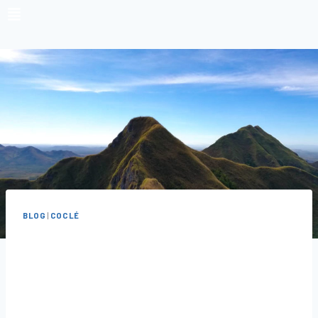
BLOG
|
COCLÉ
Cómo Llegar
A Picachos De