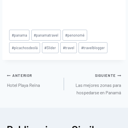
#
panama
#
panamatravel
#
penonomé
#
picachosdeolá
#
Slider
#
travel
#
travelblogger
ANTERIOR
SIGUIENTE
Hotel Playa Reina
Las mejores zonas para
hospedarse en Panamá