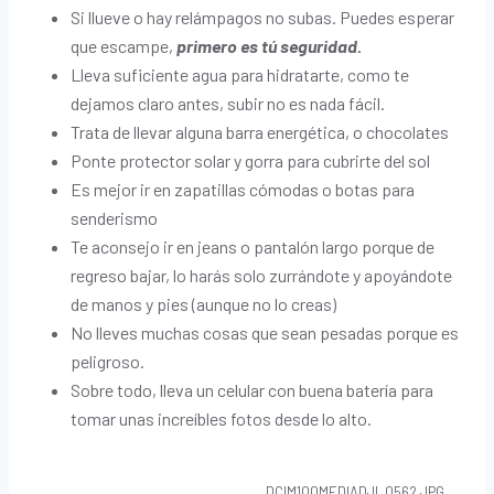
Si llueve o hay relámpagos no subas. Puedes esperar
que escampe,
primero es tú seguridad.
Lleva suficiente agua para hidratarte, como te
dejamos claro antes, subir no es nada fácil.
Trata de llevar alguna barra energética, o chocolates
Ponte protector solar y gorra para cubrirte del sol
Es mejor ir en zapatillas cómodas o botas para
senderismo
Te aconsejo ir en jeans o pantalón largo porque de
regreso bajar, lo harás solo zurrándote y apoyándote
de manos y pies (aunque no lo creas)
No lleves muchas cosas que sean pesadas porque es
peligroso.
Sobre todo, lleva un celular con buena batería para
tomar unas increíbles fotos desde lo alto.
DCIM100MEDIADJI_0562.JPG