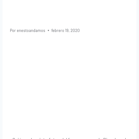
Olá
Por
enestoandamos
febrero 19, 2020
Una
Impresionante
Vista Desde
Su Cima