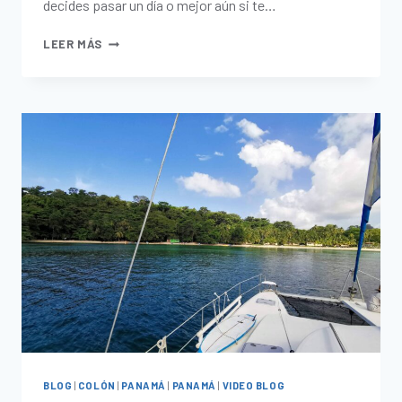
decides pasar un día o mejor aún si te…
LEER MÁS
BLOG
|
COLÓN
|
PANAMÁ
|
PANAMÁ
|
VIDEO BLOG