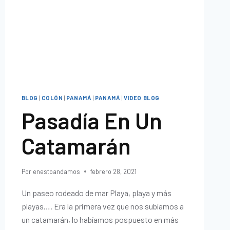
BLOG
|
COLÓN
|
PANAMÁ
|
PANAMÁ
|
VIDEO BLOG
Pasadía En Un
Catamarán
Por
enestoandamos
febrero 28, 2021
Un paseo rodeado de mar Playa, playa y más
playas…. Era la primera vez que nos subíamos a
un catamarán, lo habíamos pospuesto en más