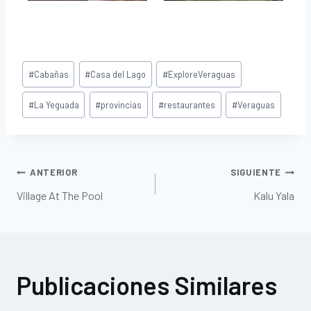
#
Cabañas
#
Casa del Lago
#
ExploreVeraguas
#
La Yeguada
#
provincias
#
restaurantes
#
Veraguas
ANTERIOR
SIGUIENTE
Village At The Pool
Kalu Yala
Publicaciones Similares